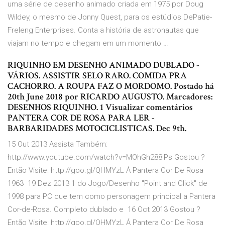
uma série de desenho animado criada em 1975 por Doug
Wildey, o mesmo de Jonny Quest, para os estúdios DePatie-
Freleng Enterprises. Conta a história de astronautas que
viajam no tempo e chegam em um momento …
RIQUINHO EM DESENHO ANIMADO DUBLADO -
VÁRIOS. ASSISTIR SELO RARO. COMIDA PRA
CACHORRO. A ROUPA FAZ O MORDOMO. Postado há
20th June 2018 por RICARDO AUGUSTO. Marcadores:
DESENHOS RIQUINHO. 1 Visualizar comentários
PANTERA COR DE ROSA PARA LER -
BARBARIDADES MOTOCICLISTICAS. Dec 9th.
15 Out 2013 Assista Também:
http://www.youtube.com/watch?v=MOhGh288IPs Gostou ?
Então Visite: http://goo.gl/QHMYzL Á Pantera Cor De Rosa
1963 19 Dez 2013 1 do Jogo/Desenho "Point and Click" de
1998 para PC que tem como personagem principal a Pantera
Cor-de-Rosa. Completo dublado e 16 Oct 2013 Gostou ?
Então Visite: http://goo.gl/QHMYzL Á Pantera Cor De Rosa