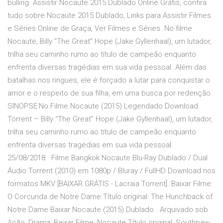
bulling. Assistir Nocaute 2015 Dublado Online Grátis, confira
tudo sobre Nocaute 2015 Dublado, Links para Assistir Filmes
e Séries Online de Graça, Ver Filmes e Séries. No filme
Nocaute, Billy “The Great” Hope (Jake Gyllenhaal), um lutador,
trilha seu caminho rumo ao título de campeão enquanto
enfrenta diversas tragédias em sua vida pessoal. Além das
batalhas nos ringues, ele é forçado a lutar para conquistar o
amor e o respeito de sua filha, em uma busca por redenção.
SINOPSE:No Filme Nocaute (2015) Legendado Download
Torrent – Billy “The Great” Hope (Jake Gyllenhaal), um lutador,
trilha seu caminho rumo ao título de campeão enquanto
enfrenta diversas tragédias em sua vida pessoal.
25/08/2018 · Filme Bangkok Nocaute Blu-Ray Dublado / Dual
Áudio Torrent (2010) em 1080p / Bluray / FullHD Download nos
formatos MKV [BAIXAR GRÁTIS - Lacraia Torrent]. Baixar Filme:
O Corcunda de Notre Dame Título original: The Hunchback of
Notre Dame Baixar Nocaute (2015) Dublado . Arquivado sob
Ação, Drama; Baixar Filme: Nocaute Título original: Southpaw