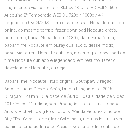
vivo. BluRay 4K Ultra HD 2160p – Baixar Series e Filmes
lançamentos via Torrent em BluRay 4K Ultra HD Full 2160p
Arlequina 2ª Temporada WEB-DL 720p / 1080p / 4K
Legendado 03/04/2020 além disso, assistir Nocaute dublado
online, ao mesmo tempo, fazer download Nocaute grátis,
bem como, baixar Nocaute em 1080p, da mesma forma,
baixar filme Nocaute em bluray dual áudio, desse modo,
baixar via torrent Nocaute dublado, mesmo que, download do
filme Nocaute dublado e legendado, em resumo, fazer o
download de Nocaute , ou seja
Baixar Filme: Nocaute Título original: Southpaw Direção:
Antoine Fuqua Gênero: Ação, Drama Lançamento: 2015
Duração: 123 min. Qualidade de Áudio: 10 Qualidade de Vídeo:
10 Prêmios: 11 indicações. Produção: Fuqua Films, Escape
Artists, Riche-Ludwig Productions, Wanda Pictures Sinopse:
Billy “The Great” Hope (Jake Gyllenhaal), um lutador, trilha seu
caminho rumo ao título de Assistir Nocaute online dublado…