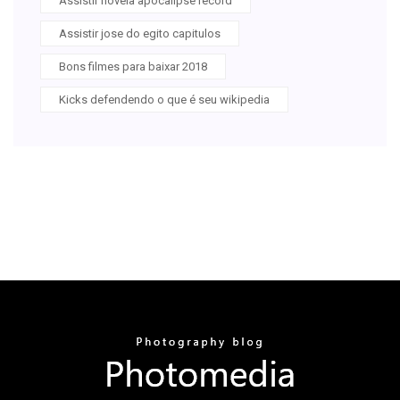
Assistir novela apocalípse record
Assistir jose do egito capitulos
Bons filmes para baixar 2018
Kicks defendendo o que é seu wikipedia