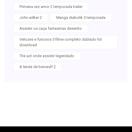
Primeira vez amor 2 temporada trailer
John wilker 2
Manga diabolik 3 temporada
Assistir os caça fantasmas desenho
Velozes e furiosos 5 filme completo dublado hd
download
The act onde assistir legendado
A lenda de beowulf 2