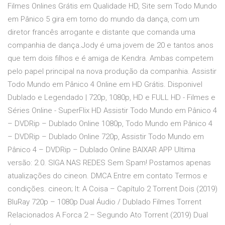
Filmes Onlines Grátis em Qualidade HD, Site sem Todo Mundo
em Pânico 5 gira em torno do mundo da dança, com um
diretor francês arrogante e distante que comanda uma
companhia de dança.Jody é uma jovem de 20 e tantos anos
que tem dois filhos e é amiga de Kendra. Ambas competem
pelo papel principal na nova produção da companhia. Assistir
Todo Mundo em Pânico 4 Online em HD Grátis. Disponivel
Dublado e Legendado | 720p, 1080p, HD e FULL HD - Filmes e
Séries Online - SuperFlix HD Assistir Todo Mundo em Pânico 4
– DVDRip – Dublado Online 1080p, Todo Mundo em Pânico 4
– DVDRip – Dublado Online 720p, Assistir Todo Mundo em
Pânico 4 – DVDRip – Dublado Online BAIXAR APP Ultima
versão: 2.0. SIGA NAS REDES Sem Spam! Postamos apenas
atualizações do cineon. DMCA Entre em contato Termos e
condições. cineon; It: A Coisa – Capítulo 2 Torrent Dois (2019)
BluRay 720p – 1080p Dual Áudio / Dublado Filmes Torrent
Relacionados A Forca 2 – Segundo Ato Torrent (2019) Dual