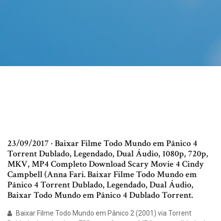
23/09/2017 · Baixar Filme Todo Mundo em Pânico 4
Torrent Dublado, Legendado, Dual Áudio, 1080p, 720p,
MKV, MP4 Completo Download Scary Movie 4 Cindy
Campbell (Anna Fari. Baixar Filme Todo Mundo em
Pânico 4 Torrent Dublado, Legendado, Dual Áudio,
Baixar Todo Mundo em Pânico 4 Dublado Torrent.
Baixar Filme Todo Mundo em Pânico 2 (2001) via Torrent