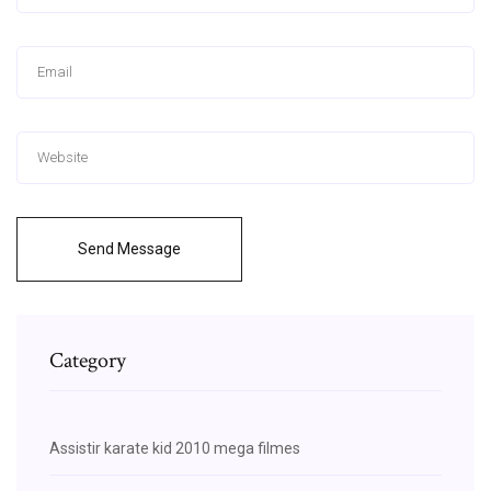
Send Message
Category
Assistir karate kid 2010 mega filmes