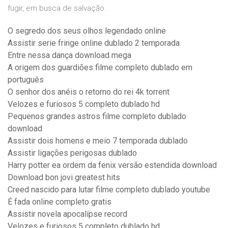
fugir, em busca de salvação.
O segredo dos seus olhos legendado online
Assistir serie fringe online dublado 2 temporada
Entre nessa dança download mega
A origem dos guardiões filme completo dublado em
português
O senhor dos anéis o retorno do rei 4k torrent
Velozes e furiosos 5 completo dublado hd
Pequenos grandes astros filme completo dublado
download
Assistir dois homens e meio 7 temporada dublado
Assistir ligações perigosas dublado
Harry potter ea ordem da fenix versão estendida download
Download bon jovi greatest hits
Creed nascido para lutar filme completo dublado youtube
É fada online completo gratis
Assistir novela apocalípse record
Velozes e furiosos 5 completo dublado hd