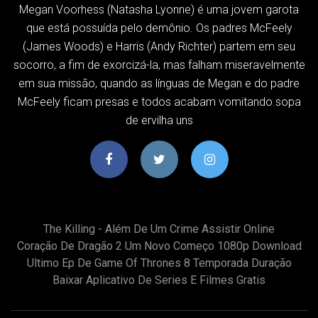
Megan Voorhess (Natasha Lyonne) é uma jovem garota
que está possuída pelo demônio. Os padres McFeely
(James Woods) e Harris (Andy Richter) partem em seu
socorro, a fim de exorcizá-la, mas falham miseravelmente
em sua missão, quando as línguas de Megan e do padre
McFeely ficam presas e todos acabam vomitando sopa
de ervilha uns
The Killing - Além De Um Crime Assistir Online
Coração De Dragão 2 Um Novo Começo 1080p Download
Ultimo Ep De Game Of Thrones 8 Temporada Duração
Baixar Aplicativo De Series E Filmes Gratis