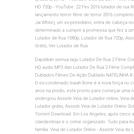
HD 720p - YouTube. 22 Fev 2016 lutador de rua 
lançamento terror filme de terror 2016 completo 
Jai White), um ex-presidiário, entra de cabeça 
determinado a cumprir a promessa que fez a um g
Lutador de Rua 1080p, Lutador de Rua 720p, Assist
Grátis, Ver Lutador de Rua
Dapatkan semua lagu Lutador De Rua 2 Filme Co
HQ audio MP3 dari Lutador De Rua 2 Filme Comp
Dublados Filmes De Ação Dublado NATELINHA 8 Ju
O ex-condenado Isaiah Bone é a nova força no c
anos na prisão, está pronto para começar uma n
undergrou Assistir Veia de Lutador online, Veia d
Lutador grátis, Assistir Veia de Lutador Online G
Torrent Download. Em Los Angeles, após cinco a
clandestinas e o crime organizado. Tudo para m
família. Veia de Lutador Online - Assistir Veia d