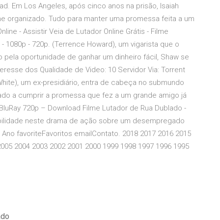
d. Em Los Angeles, após cinco anos na prisão, Isaiah
ime organizado. Tudo para manter uma promessa feita a um
line - Assistir Veia de Lutador Online Grátis - Filme
 1080p - 720p. (Terrence Howard), um vigarista que o
 pela oportunidade de ganhar um dinheiro fácil, Shaw se
teresse dos Qualidade de Video: 10 Servidor Via: Torrent
 White), um ex-presidiário, entra de cabeça no submundo
ado a cumprir a promessa que fez a um grande amigo já
 BluRay 720p – Download Filme Lutador de Rua Dublado -
abilidade neste drama de ação sobre um desempregado
Ano favoriteFavoritos emailContato. 2018 2017 2016 2015
2005 2004 2003 2002 2001 2000 1999 1998 1997 1996 1995
ado