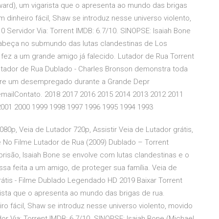
oward), um vigarista que o apresenta ao mundo das brigas
dinheiro fácil, Shaw se introduz nesse universo violento,
 Servidor Via: Torrent IMDB: 6.7/10. SINOPSE: Isaiah Bone
e cabeça no submundo das lutas clandestinas de Los
ez a um grande amigo já falecido. Lutador de Rua Torrent
utador de Rua Dublado - Charles Bronson demonstra toda
obre um desempregado durante a Grande Depr
emailContato. 2018 2017 2016 2015 2014 2013 2012 2011
2001 2000 1999 1998 1997 1996 1995 1994 1993
080p, Veia de Lutador 720p, Assistir Veia de Lutador grátis,
 de No Filme Lutador de Rua (2009) Dublado – Torrent
isão, Isaiah Bone se envolve com lutas clandestinas e o
a feita a um amigo, de proteger sua família. Veia de
 Grátis - Filme Dublado Legendado HD 2019 Baixar Torrent
rista que o apresenta ao mundo das brigas de rua.
o fácil, Shaw se introduz nesse universo violento, movido
or Via: Torrent IMDB: 6.7/10. SINOPSE: Isaiah Bone (Michael