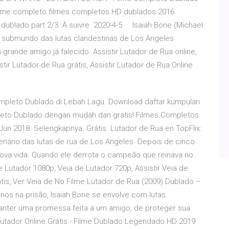
filme completo filmes completos HD dublados 2016
dublado part 2/3. À suivre. 2020-4-5 · Isaiah Bone (Michael
no submundo das lutas clandestinas de Los Angeles
rande amigo já falecido. Assistir Lutador de Rua online,
ir Lutador de Rua grátis, Assistir Lutador de Rua Online
mpleto Dublado di Lebah Lagu. Download daftar kumpulan
leto Dublado dengan mudah dan gratis! Filmes Completos
n 2018. Selengkapnya. Grátis. Lutador de Rua en TopFlix:
enário das lutas de rua de Los Angeles. Depois de cinco
ova vida. Quando ele derrota o campeão que reinava no
e Lutador 1080p, Veia de Lutador 720p, Assistir Veia de
rátis, Ver Veia de No Filme Lutador de Rua (2009) Dublado –
nos na prisão, Isaiah Bone se envolve com lutas
anter uma promessa feita a um amigo, de proteger sua
e Lutador Online Grátis - Filme Dublado Legendado HD 2019