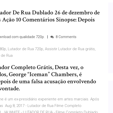
ador De Rua Dublado 26 de dezembro de
es Ação 10 Comentários Sinopse: Depois
ownload com qualidade 720p.
8 Comments
80p, Lutador de Rua 720p, Assistir Lutador de Rua grátis,
r de Rua
dor Completo Grátis, Desta vez, o
os, George “Iceman” Chambers, é
epois de uma falsa acusação envolvendo
 vontade.
ne é um ex-presidiário experiente em artes marciais. Após
as Aug 8, 2017 - Lutador de Rua Filme Completo
L JAI WHITE - LUTADOR DE RUA - Filme Completo Dublado