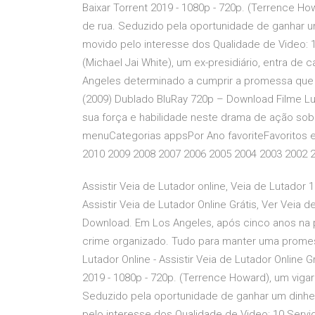
Baixar Torrent 2019 - 1080p - 720p. (Terrence H
de rua. Seduzido pela oportunidade de ganhar um 
movido pelo interesse dos Qualidade de Video: 10
(Michael Jai White), um ex-presidiário, entra d
Angeles determinado a cumprir a promessa que f
(2009) Dublado BluRay 720p – Download Filme L
sua força e habilidade neste drama de ação s
menuCategorias appsPor Ano favoriteFavoritos 
2010 2009 2008 2007 2006 2005 2004 2003 2002 
Assistir Veia de Lutador online, Veia de Lutador 1
Assistir Veia de Lutador Online Grátis, Ver Veia
Download. Em Los Angeles, após cinco anos na pr
crime organizado. Tudo para manter uma promess
Lutador Online - Assistir Veia de Lutador Online
2019 - 1080p - 720p. (Terrence Howard), um viga
Seduzido pela oportunidade de ganhar um dinheir
pelo interesse dos Qualidade de Video: 10 Servid