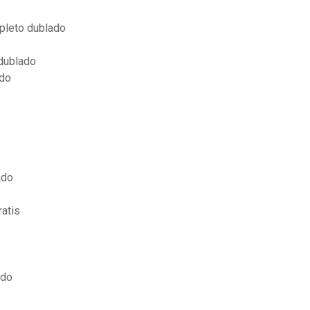
mpleto dublado
dublado
ado
ado
ratis
ado