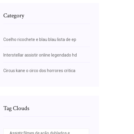
Category
Coelho ricochete e blau blau lista de ep
Interstellar assistir online legendado hd
Circus kane o circo dos horrores critica
Tag Clouds
Assistir filmes de ação dublados e