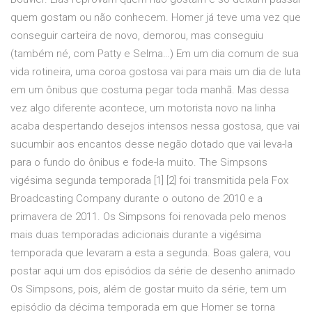
quem gostam ou não conhecem. Homer já teve uma vez que
conseguir carteira de novo, demorou, mas conseguiu
(também né, com Patty e Selma…) Em um dia comum de sua
vida rotineira, uma coroa gostosa vai para mais um dia de luta
em um ônibus que costuma pegar toda manhã. Mas dessa
vez algo diferente acontece, um motorista novo na linha
acaba despertando desejos intensos nessa gostosa, que vai
sucumbir aos encantos desse negão dotado que vai leva-la
para o fundo do ônibus e fode-la muito. The Simpsons
vigésima segunda temporada [1] [2] foi transmitida pela Fox
Broadcasting Company durante o outono de 2010 e a
primavera de 2011. Os Simpsons foi renovada pelo menos
mais duas temporadas adicionais durante a vigésima
temporada que levaram a esta a segunda. Boas galera, vou
postar aqui um dos episódios da série de desenho animado
Os Simpsons, pois, além de gostar muito da série, tem um
episódio da décima temporada em que Homer se torna