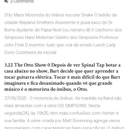
2 Comments
Otto Mans Motorista do ônibus escolar Snake O ladrão da
cidade Wayland Smithers Assistente e puxa-saco do Sr.
Burns Ajudante de Papai Noel (ou número 8) O cachorro dos
Simpsons Hans Moleman Vizinho dos Simpsons Professor
John Frink O inventor, tudo que cria dá errado Lunch Lady
Doris Cozinheira da escola
3.22 The Otto Show 0 Depois de ver Spinal Tap botar a
casa abaixo no show, Bart decide que quer aprender a
tocar guitarra elétrica. Tocar é mais difícil do que Bart
imaginava e fica desanimado quando vê que grande
músico é o motorista do ônibus, o Otto.
27/03/2020 · O motorista do ônibus. As manhãs na Band são
mais amarelas com a série OS SIMPSONS. Nesta
segunda(24), às 10h20, tem mais confusões com Homer e
sua família. A série criada por Matt Groenning agrega vários
personagens com características bem específicas. O ônibus