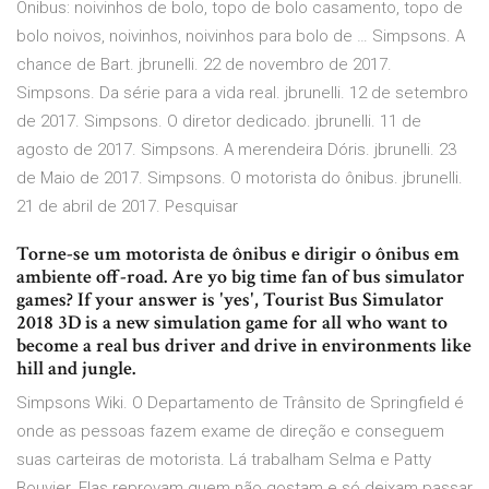
Onibus: noivinhos de bolo, topo de bolo casamento, topo de
bolo noivos, noivinhos, noivinhos para bolo de … Simpsons. A
chance de Bart. jbrunelli. 22 de novembro de 2017.
Simpsons. Da série para a vida real. jbrunelli. 12 de setembro
de 2017. Simpsons. O diretor dedicado. jbrunelli. 11 de
agosto de 2017. Simpsons. A merendeira Dóris. jbrunelli. 23
de Maio de 2017. Simpsons. O motorista do ônibus. jbrunelli.
21 de abril de 2017. Pesquisar
Torne-se um motorista de ônibus e dirigir o ônibus em
ambiente off-road. Are yo big time fan of bus simulator
games? If your answer is 'yes', Tourist Bus Simulator
2018 3D is a new simulation game for all who want to
become a real bus driver and drive in environments like
hill and jungle.
Simpsons Wiki. O Departamento de Trânsito de Springfield é
onde as pessoas fazem exame de direção e conseguem
suas carteiras de motorista. Lá trabalham Selma e Patty
Bouvier. Elas reprovam quem não gostam e só deixam passar