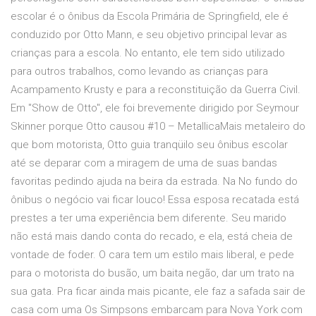
escolar é o ônibus da Escola Primária de Springfield, ele é
conduzido por Otto Mann, e seu objetivo principal levar as
crianças para a escola. No entanto, ele tem sido utilizado
para outros trabalhos, como levando as crianças para
Acampamento Krusty e para a reconstituição da Guerra Civil.
Em "Show de Otto", ele foi brevemente dirigido por Seymour
Skinner porque Otto causou #10 – MetallicaMais metaleiro do
que bom motorista, Otto guia tranqüilo seu ônibus escolar
até se deparar com a miragem de uma de suas bandas
favoritas pedindo ajuda na beira da estrada. Na No fundo do
ônibus o negócio vai ficar louco! Essa esposa recatada está
prestes a ter uma experiência bem diferente. Seu marido
não está mais dando conta do recado, e ela, está cheia de
vontade de foder. O cara tem um estilo mais liberal, e pede
para o motorista do busão, um baita negão, dar um trato na
sua gata. Pra ficar ainda mais picante, ele faz a safada sair de
casa com uma Os Simpsons embarcam para Nova York com