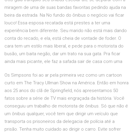
miragem de uma de suas bandas favoritas pedindo ajuda na
beira da estrada. Na No fundo do ônibus o negócio vai ficar
louco! Essa esposa recatada está prestes a ter uma
experiência bem diferente. Seu marido não está mais dando
conta do recado, e ela, está cheia de vontade de foder. O
cara tem um estilo mais liberal, e pede para o motorista do
busão, um baita negão, dar um trato na sua gata. Pra ficar
ainda mais picante, ele faz a safada sair de casa com uma
Os Simpsons foi ao ar pela primeira vez como um cartoon
curto em The Tracy Ullman Show na América. Então em honra
aos 25 anos do clã de Springfield, nós apresentamos 50
fatos sobre a série de TV mais engraçada da história. Você
conseguiu um trabalho de motorista de ônibus. Só que não é
um ônibus qualquer, você tem que dirigir um veículo que
transporta os prisoneiros da delegacia de polícia até a
prisão. Tenha muito cuidado ao dirigir o carro. Evite sofrer