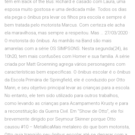
têm em Back of the Bus: Richard é casado com Laura, uma
esposa muito gostosa e uma dedicada mãe. Todos os dias
ela pega o ônibus pra levar os filhos pra escola e sempre é
bem tratada pelo motorista Marcus. Com certeza ele acha
ela maravilhosa, mas sempre a respeitou. Mas … 27/03/2020 ·
O motorista do ônibus. As manhãs na Band são mais
amarelas com a série OS SIMPSONS. Nesta segunda(24), às
10h20, tem mais confusões com Homer e sua família. A série
criada por Matt Groenning agrega vários personagens com
características bem específicas. O ônibus escolar é o ônibus
da Escola Primária de Springfield, ele é conduzido por Otto
Mann, e seu objetivo principal levar as crianças para a escola.
No entanto, ele tem sido utilizado para outros trabalhos,
como levando as crianças para Acampamento Krusty e para
a reconstituição da Guerra Civil. Em "Show de Otto", ele foi
brevemente dirigido por Seymour Skinner porque Otto
causou #10 – MetallicaMais metaleiro do que bom motorista,
Otto guia tranqüilo seu ônibus escolar até se deparar com a