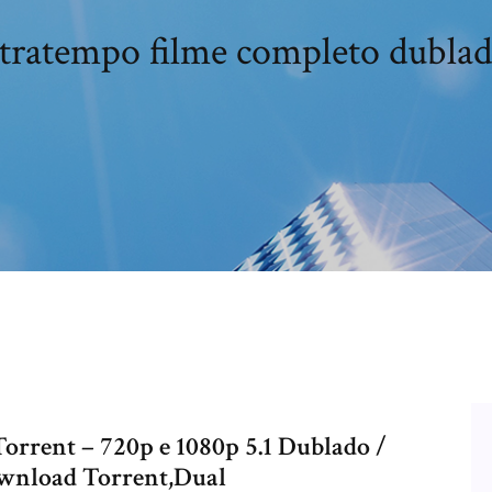
ratempo filme completo dublad
rrent – 720p e 1080p 5.1 Dublado /
wnload Torrent,Dual