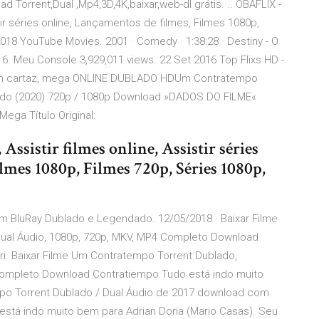
 Torrent,Dual ,Mp4,3D,4K,baixar,web-dl grátis. .. OBAFLIX -
istir séries online, Lançamentos de filmes, Filmes 1080p,
018 YouTube Movies. 2001 · Comedy · 1:38:28 · Destiny - O
6. Meu Console 3,929,011 views. 22 Set 2016 Top Flixs HD -
mes em cartaz, mega ONLINE DUBLADO HDUm Contratempo
o (2020) 720p / 1080p Download »DADOS DO FILME«
Mega Título Original:
Assistir filmes online, Assistir séries
lmes 1080p, Filmes 720p, Séries 1080p,
 em BluRay Dublado e Legendado. 12/05/2018 · Baixar Filme
ual Áudio, 1080p, 720p, MKV, MP4 Completo Download
i. Baixar Filme Um Contratempo Torrent Dublado,
Completo Download Contratiempo Tudo está indo muito
mpo Torrent Dublado / Dual Áudio de 2017 download com
está indo muito bem para Adrian Doria (Mario Casas). Seu