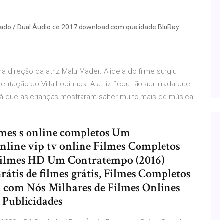
ado / Dual Áudio de 2017 download com qualidade BluRay
a direção da atriz Malu Mader. A ideia do filme surgiu
entação do Villa-Lobinhos. A atriz ficou tão admirada que
 já que as crianças mostraram saber muito mais de música
lmes s online completos Um
online vip tv online Filmes Completos
r Filmes HD Um Contratempo (2016)
átis de filmes grátis, Filmes Completos
ta com Nós Milhares de Filmes Onlines
 Publicidades