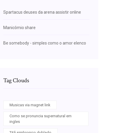
Spartacus deuses da arena assistir online
Manicômio share
Be somebody - simples como o amor elenco
Tag Clouds
Musicas via magnet link
Como se pronuncia supernatural em
ingles
Titã simbionico dublado