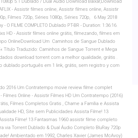
1080p 5.1 Dublado / Dual Áudio Download Baixar,Download
LIX - Assistir filmes online, Assistir filmes online, Assistir
80p, Filmes 720p, Séries 1080p, Séries 720p, 6 May 2018
ny - O FILME COMPLETO Dublado PT-BR - Duration: 1:36:16.
s HD - Assistir filmes online grátis, filmezando, filmes em
mpo OnlineDownload Um Caminhos de Sangue Dublado
 Título Traduzido: Caminhos de Sangue Torrent e Mega
ndados download torrent com a melhor qualidade, grátis .
 dublado português em 1 link, grátis, sem registro y com
ado 2016 Um Contratempo movie review filme complet
s - Filmes Online - Assistir Filmes HD Um Contratempo (2016)
rátis, Filmes Completos Gratis , Chame a Família e Assista
alidade HD, Site sem Publicidades Assista Filme! 13
ssista Filme! 13 Fantasmas 1960 assistir filme completo
gra via Torrent Dublado & Dual Áudio Completo BluRay 720p
idade! Ambientado em 1992, Charles Xavier (James McAvoy)