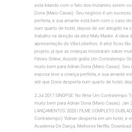
está lidando com o fato dos mutantes serem co
Doria (Mario Casas). Seu negócio é um sucesso e
perfeita, e sua amante está bem com o caso do
num quarto de hotel, depois de ser atingido na 
trabalho na direção da atriz Malu Mader. A ideia 
apresentação do Villa-Lobinhos. A atriz ficou tã
projeto, já que as crianças mostraram saber mu
Filmes Online, Assistir grátis Um Contratempo O
muito bem para Adrian Doria (Mario Casas). Seu 
esposa teve a criança perfeita, e sua amante 
até que Doria desperta num quarto de hotel, dep
2 Jul 2017 SINOPSE: No filme Um Contratempo To
muito bem para Adrian Doria (Mario Casas). Jan
LANÇAMENTOS 2020 | FILME COMPLETO DUBLADO/
Contratempo) "Adrian desperta em um hotel, e en
Academia De Dança, Melhores Netflix, Download