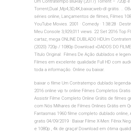
Um Contratempo BluRay (2017) Torrent – 720p e 
Torrent,Dual ,Mp4,3D,4K,baixar,web-dl grátis. .. OBAF
séries online, Lançamentos de filmes, Filmes 10
YouTube Movies. 2001 · Comedy · 1:38:28 · Desti
Meu Console 3,929,011 views. 22 Set 2016 Top Flix
cartaz, mega ONLINE DUBLADO HDUm Contrate
(2020) 720p / 1080p Download »DADOS DO FILME«
Título Original: Filmes De Ação dublados e lege
Filmes em excelente qualidade Full HD com audio
toda a informação. Online ou baixar.
baixar o filme Um Contratempo dublado legend
2016 online vip tv online Filmes Completos Grati
Assistir Filme Completo Online Grátis de filmes g
com Nós Milhares de Filmes Onlines Grátis em Qu
Fantasmas 1960 filme completo dublado online, A
gratis 04/09/2019 · Baixar Filme X-Men: Fênix Ne
e 1080p , 4k de graça! Download em ótima qual