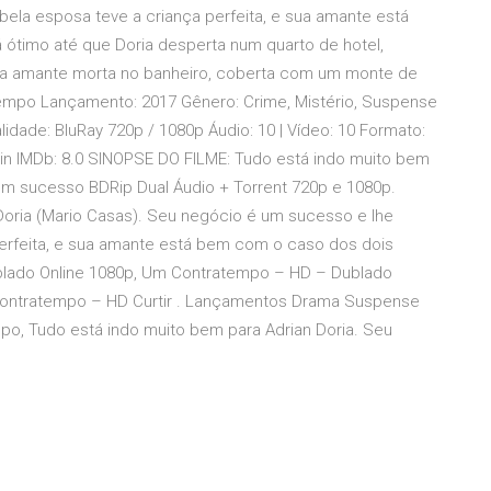
bela esposa teve a criança perfeita, e sua amante está
ótimo até que Doria desperta num quarto de hotel,
sua amante morta no banheiro, coberta com um monte de
atempo Lançamento: 2017 Gênero: Crime, Mistério, Suspense
idade: BluRay 720p / 1080p Áudio: 10 | Vídeo: 10 Formato:
in IMDb: 8.0 SINOPSE DO FILME: Tudo está indo muito bem
 um sucesso BDRip Dual Áudio + Torrent 720p e 1080p.
Doria (Mario Casas). Seu negócio é um sucesso e lhe
perfeita, e sua amante está bem com o caso dos dois
blado Online 1080p, Um Contratempo – HD – Dublado
m Contratempo – HD Curtir . Lançamentos Drama Suspense
po, Tudo está indo muito bem para Adrian Doria. Seu