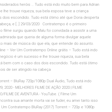
nsiderados heróis … Tudo está indo muito bem para Adrian
 lhe trouxe riqueza, sua bela esposa teve a criança
s dois escondido. Tudo está ótimo até que Doria desperta
cabeça, e […] 29/03/2020 · Contratempo é o primeiro
do filme surgiu quando Malu foi convidada a assistir a uma
o admirada que queria de alguma forma divulgar aquele
ito mais de música do que ela, que entende do assunto.
nline – Ver Um Contratempo Online grátis – Tudo está indo
negócio é um sucesso e lhe trouxe riqueza, sua bela
está bem com o caso dos dois escondido. Tudo está ótimo
ois de ser atingido na cabeça
rrent – BluRay 720p/1080p Dual Áudio, Tudo está indo
 29, 2020 - MELHORES FILME DE AÇÃO 2020 | FILME
FILME DE AVENTURA - YouTube. ( Filme Um
contra sua amante morta vai se fuder, eu amei tanto isso
 Um Contratempo BluRay (2017) Torrent – 720p e 1080p