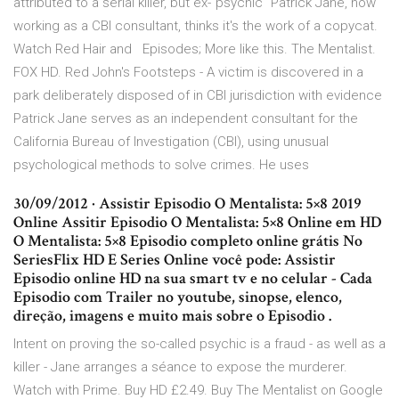
attributed to a serial killer, but ex-"psychic" Patrick Jane, now
working as a CBI consultant, thinks it's the work of a copycat.
Watch Red Hair and Episodes; More like this. The Mentalist.
FOX HD. Red John's Footsteps - A victim is discovered in a
park deliberately disposed of in CBI jurisdiction with evidence
Patrick Jane serves as an independent consultant for the
California Bureau of Investigation (CBI), using unusual
psychological methods to solve crimes. He uses
30/09/2012 · Assistir Episodio O Mentalista: 5×8 2019
Online Assitir Episodio O Mentalista: 5×8 Online em HD
O Mentalista: 5×8 Episodio completo online grátis No
SeriesFlix HD E Series Online você pode: Assistir
Episodio online HD na sua smart tv e no celular - Cada
Episodio com Trailer no youtube, sinopse, elenco,
direção, imagens e muito mais sobre o Episodio .
Intent on proving the so-called psychic is a fraud - as well as a
killer - Jane arranges a séance to expose the murderer.
Watch with Prime. Buy HD £2.49. Buy The Mentalist on Google