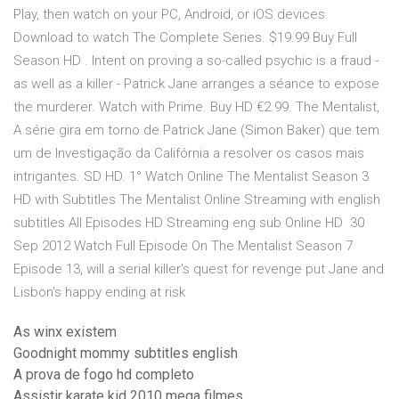
Play, then watch on your PC, Android, or iOS devices.
Download to watch The Complete Series. $19.99 Buy Full
Season HD . Intent on proving a so-called psychic is a fraud -
as well as a killer - Patrick Jane arranges a séance to expose
the murderer. Watch with Prime. Buy HD €2.99. The Mentalist,
A série gira em torno de Patrick Jane (Simon Baker) que tem
um de Investigação da Califórnia a resolver os casos mais
intrigantes. SD HD. 1° Watch Online The Mentalist Season 3
HD with Subtitles The Mentalist Online Streaming with english
subtitles All Episodes HD Streaming eng sub Online HD 30
Sep 2012 Watch Full Episode On The Mentalist Season 7
Episode 13, will a serial killer's quest for revenge put Jane and
Lisbon's happy ending at risk
As winx existem
Goodnight mommy subtitles english
A prova de fogo hd completo
Assistir karate kid 2010 mega filmes