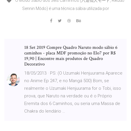
O Modo Sábio dos Seis Caminhos (六道仙人モード, Rikudō
Sennin Mōdo) é uma técnica sábia utilizada por
18 Set 2019 Compre Quadro Naruto modo sábio 6
caminhos - placa MDF promoção no Elo7 por R$
19,90 | Encontre mais produtos de Quadro
Decorativo
18/05/2013 · PS: (O Uzumaki Henjuurama Aparece
no Anime Ep 247, e no Mangá 500) Bom, se
realmente o Uzumaki Henjuurama for o Tobi, isso
prova, que Naruto na verdade ou é o Próprio
Eremita dos 6 Caminhos, ou seria uma Massa de
Chakra do lendário …