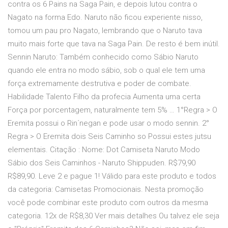
contra os 6 Pains na Saga Pain, e depois lutou contra o
Nagato na forma Edo. Naruto não ficou experiente nisso,
tomou um pau pro Nagato, lembrando que o Naruto tava
muito mais forte que tava na Saga Pain. De resto é bem inútil.
Sennin Naruto: Também conhecido como Sábio Naruto
quando ele entra no modo sábio, sob o qual ele tem uma
força extremamente destrutiva e poder de combate.
Habilidade Talento Filho da profecia Aumenta uma certa
Força por porcentagem, naturalmente tem 5% … 1°Regra > O
Eremita possui o Rin´negan e pode usar o modo sennin. 2°
Regra > O Eremita dois Seis Caminho so Possui estes jutsu
elementais. Citação : Nome: Dot Camiseta Naruto Modo
Sábio dos Seis Caminhos - Naruto Shippuden. R$79,90
R$89,90. Leve 2 e pague 1! Válido para este produto e todos
da categoria: Camisetas Promocionais. Nesta promoção
você pode combinar este produto com outros da mesma
categoria. 12x de R$8,30 Ver mais detalhes Ou talvez ele seja