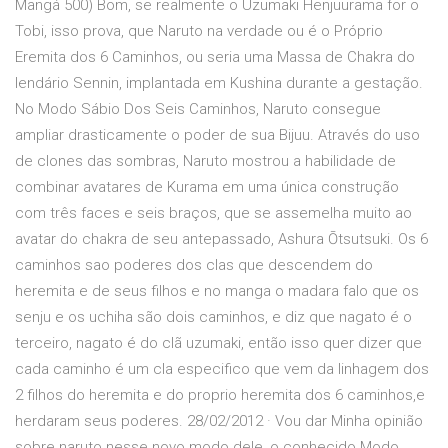
Mangá 500) Bom, se realmente o Uzumaki Henjuurama for o
Tobi, isso prova, que Naruto na verdade ou é o Próprio
Eremita dos 6 Caminhos, ou seria uma Massa de Chakra do
lendário Sennin, implantada em Kushina durante a gestação.
No Modo Sábio Dos Seis Caminhos, Naruto consegue
ampliar drasticamente o poder de sua Bijuu. Através do uso
de clones das sombras, Naruto mostrou a habilidade de
combinar avatares de Kurama em uma única construção
com três faces e seis braços, que se assemelha muito ao
avatar do chakra de seu antepassado, Ashura Ōtsutsuki. Os 6
caminhos sao poderes dos clas que descendem do
heremita e de seus filhos e no manga o madara falo que os
senju e os uchiha são dois caminhos, e diz que nagato é o
terceiro, nagato é do clã uzumaki, então isso quer dizer que
cada caminho é um cla especifico que vem da linhagem dos
2 filhos do heremita e do proprio heremita dos 6 caminhos,e
herdaram seus poderes. 28/02/2012 · Vou dar Minha opinião
sobre naruto nesse novo modo dele, o conhecido Modo