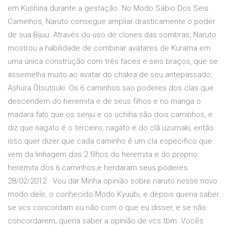
em Kushina durante a gestação. No Modo Sábio Dos Seis
Caminhos, Naruto consegue ampliar drasticamente o poder
de sua Bijuu. Através do uso de clones das sombras, Naruto
mostrou a habilidade de combinar avatares de Kurama em
uma única construção com três faces e seis braços, que se
assemelha muito ao avatar do chakra de seu antepassado,
Ashura Ōtsutsuki. Os 6 caminhos sao poderes dos clas que
descendem do heremita e de seus filhos e no manga o
madara falo que os senju e os uchiha são dois caminhos, e
diz que nagato é o terceiro, nagato é do clã uzumaki, então
isso quer dizer que cada caminho é um cla especifico que
vem da linhagem dos 2 filhos do heremita e do proprio
heremita dos 6 caminhos,e herdaram seus poderes.
28/02/2012 · Vou dar Minha opinião sobre naruto nesse novo
modo dele, o conhecido Modo Kyuubi, e depois queria saber
se vcs concordam ou não com o que eu disser, e se não
concordarem, queria saber a opinião de vcs tbm. Vocês