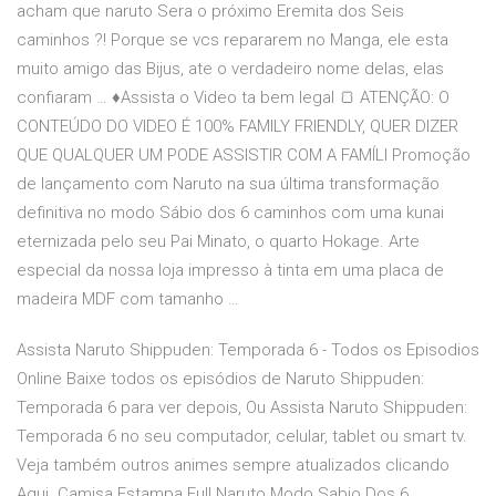
acham que naruto Sera o próximo Eremita dos Seis
caminhos ?! Porque se vcs repararem no Manga, ele esta
muito amigo das Bijus, ate o verdadeiro nome delas, elas
confiaram … ♦Assista o Video ta bem legal 🍞 ATENÇÃO: O
CONTEÚDO DO VIDEO É 100% FAMILY FRIENDLY, QUER DIZER
QUE QUALQUER UM PODE ASSISTIR COM A FAMÍLI Promoção
de lançamento com Naruto na sua última transformação
definitiva no modo Sábio dos 6 caminhos com uma kunai
eternizada pelo seu Pai Minato, o quarto Hokage. Arte
especial da nossa loja impresso à tinta em uma placa de
madeira MDF com tamanho …
Assista Naruto Shippuden: Temporada 6 - Todos os Episodios
Online Baixe todos os episódios de Naruto Shippuden:
Temporada 6 para ver depois, Ou Assista Naruto Shippuden:
Temporada 6 no seu computador, celular, tablet ou smart tv.
Veja também outros animes sempre atualizados clicando
Aqui. Camisa Estampa Full Naruto Modo Sabio Dos 6