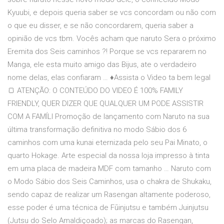
Kyuubi, e depois queria saber se vcs concordam ou não com
o que eu disser, e se não concordarem, queria saber a
opinião de vcs tbm. Vocês acham que naruto Sera o próximo
Eremita dos Seis caminhos ?! Porque se vcs repararem no
Manga, ele esta muito amigo das Bijus, ate o verdadeiro
nome delas, elas confiaram … ♦Assista o Video ta bem legal
🍞 ATENÇÃO: O CONTEÚDO DO VIDEO É 100% FAMILY
FRIENDLY, QUER DIZER QUE QUALQUER UM PODE ASSISTIR
COM A FAMÍLI Promoção de lançamento com Naruto na sua
última transformação definitiva no modo Sábio dos 6
caminhos com uma kunai eternizada pelo seu Pai Minato, o
quarto Hokage. Arte especial da nossa loja impresso à tinta
em uma placa de madeira MDF com tamanho … Naruto com
o Modo Sábio dos Seis Caminhos, usa o chakra de Shukaku,
sendo capaz de realizar um Rasengan altamente poderoso,
esse poder é uma técnica de Fūinjutsu e também Juinjutsu
(Jutsu do Selo Amaldiçoado); as marcas do Rasengan,