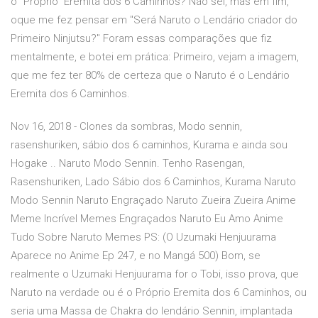
o "Próprio" Eremita dos 6 Caminhos? Não sei, mas em fim,
oque me fez pensar em "Será Naruto o Lendário criador do
Primeiro Ninjutsu?" Foram essas comparações que fiz
mentalmente, e botei em prática: Primeiro, vejam a imagem,
que me fez ter 80% de certeza que o Naruto é o Lendário
Eremita dos 6 Caminhos.
Nov 16, 2018 - Clones da sombras, Modo sennin,
rasenshuriken, sábio dos 6 caminhos, Kurama e ainda sou
Hogake .. Naruto Modo Sennin. Tenho Rasengan,
Rasenshuriken, Lado Sábio dos 6 Caminhos, Kurama Naruto
Modo Sennin Naruto Engraçado Naruto Zueira Zueira Anime
Meme Incrível Memes Engraçados Naruto Eu Amo Anime
Tudo Sobre Naruto Memes PS: (O Uzumaki Henjuurama
Aparece no Anime Ep 247, e no Mangá 500) Bom, se
realmente o Uzumaki Henjuurama for o Tobi, isso prova, que
Naruto na verdade ou é o Próprio Eremita dos 6 Caminhos, ou
seria uma Massa de Chakra do lendário Sennin, implantada